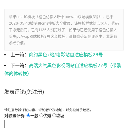
苹果cms10模板《橙色仿懒人听书pc/wap双端模板3号》，已于
2026-05-13被苹果cms模板大全收录，该模板样式简洁大方，代码
干净无后门，已有
1135人浏览过了，如果你已经使用了橙色仿懒人
听书pc/wap双端模板3号这套模板，请将感受留在评论中，非常有
参考价值。
上一篇：
简约黑色x站/电影站自适应模板26号
下一篇：
高端大气黑色影视网站自适应模板27号（带繁
体简体转换）
发表评论(免注册)
请注意分辨评论内容、评论者IP及地址，以免被枪手迷惑。
对联盟评价:
一般
优秀
垃圾