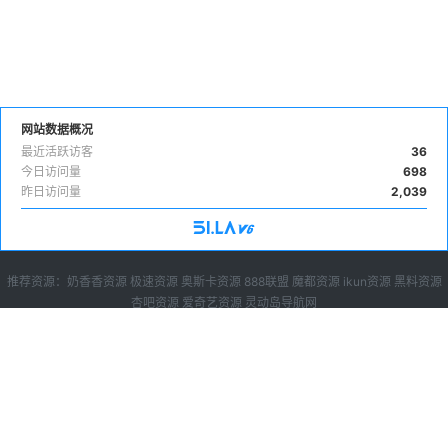
网站数据概况
最近活跃访客
36
今日访问量
698
昨日访问量
2,039
推荐资源：
奶香香资源
极速资源
奥斯卡资源
888联盟
魔都资源
ikun资源
黑料资源
杏吧资源
爱奇艺资源
灵动岛导航网
广告投放
|
下载说明
|
sitemap
免费苹果cms10模板,苹果cms8模板下载，就来苹果cms模板大全，目前已收录苹
果cms模板超过200套，所有都可以免费直接下载。
Copyright © 2023-2024 苹果cms模板网, All rights reserved.