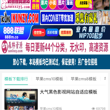
模板下载排行
苹果cms10模板
苹果cms8模板
苹
大气黑色影视网站自适应模板
苹果cms10模板
69798