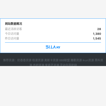
网站数据概况
最近活跃访客
28
今日访问量
1,380
昨日访问量
1,545
推荐资源：
奶香香资源
极速资源
奥斯卡资源
888联盟
魔都资源
ikun资源
黑料资
源
杏吧资源
爱奇艺资源
灵动岛导航网
广告投放
|
下载说明
|
sitemap
免费苹果cms10模板,苹果cms8模板下载，就来苹果cms模板大全，目前已收录苹
果cms模板超过200套，所有都可以免费直接下载。
Copyright © 2023-2024 苹果cms模板网, All rights reserved.