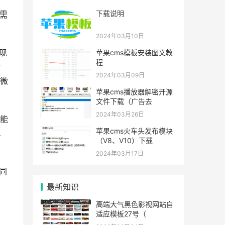
下载说明
需
2024年03月10日
现
苹果cms模板安装图文教
程
没
2024年03月09日
微
苹果cms播放器解密开源
文件下载（广告去
2024年03月26日
功能
苹果cms火车头发布模块
L
（V8、V10）下载
2024年03月17日
同
、
最新知识
高端大气黑色影视网站自
适应模板27号（
页