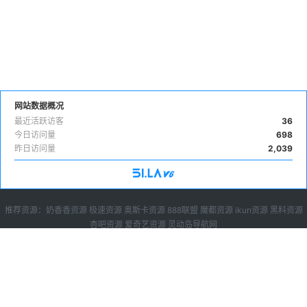
网站数据概况
最近活跃访客
36
今日访问量
698
昨日访问量
2,039
推荐资源：
奶香香资源
极速资源
奥斯卡资源
888联盟
魔都资源
ikun资源
黑料资源
杏吧资源
爱奇艺资源
灵动岛导航网
广告投放
|
下载说明
|
sitemap
免费苹果cms10模板,苹果cms8模板下载，就来苹果cms模板大全，目前已收录苹
果cms模板超过200套，所有都可以免费直接下载。
Copyright © 2023-2024 苹果cms模板网, All rights reserved.