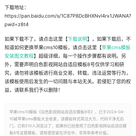
下载地址：
https://pan.baidu.com/s/1C87P8DcBHXNvl4rx1JWANA?
pwd=z8t4
如果下载不了，请点击这里【
下载说明
】，如果下载后，不
知道如何更换苹果cms10模板，请点击这里【
苹果cms模板
安装图文教程
】超级详细，每一个操作步骤都有说明。另
外，需要声明白色影视网站自适应模板8号仅供学习和研
究，请勿将该模板进行商业交易、转载、违法运营等行为，
该模板使用后发生的一切问题与本站无关。若侵犯了您的权
益，请联系我们予以删除！
苹果cms10模板《白色影视网站自适应模板8号》，已于2024-04-
10被苹果cms模板大全收录，该模板样式简洁大方，代码干净无后
门，已有
510人浏览过了，如果你已经使用了白色影视网站自适应模
板8号这套模板，请将感受留在评论中，非常有参考价值。